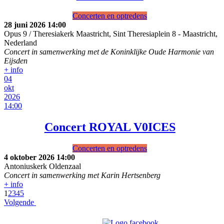
Concerten en optredens
28 juni 2026
14:00
Opus 9 / Theresiakerk Maastricht, Sint Theresiaplein 8
-
Maastricht,
Nederland
Concert in samenwerking met de Koninklijke Oude Harmonie van
Eijsden
+ info
04
okt
2026
14:00
Concert ROYAL V0ICES
Concerten en optredens
4 oktober 2026
14:00
Antoniuskerk Oldenzaal
Concert in samenwerking met Karin Hertsenberg
+ info
1
2
3
4
5
Volgende
Bezoek o
ns ook op