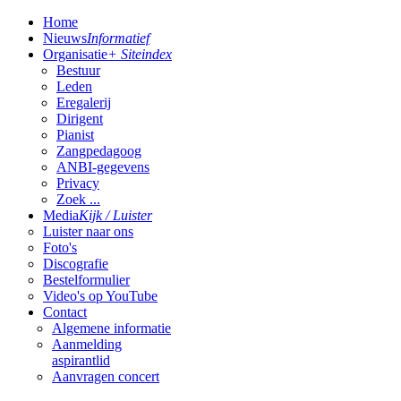
Home
Nieuws
Informatief
Organisatie
+ Siteindex
Bestuur
Leden
Eregalerij
Dirigent
Pianist
Zangpedagoog
ANBI-gegevens
Privacy
Zoek ...
Media
Kijk / Luister
Luister naar ons
Foto's
Discografie
Bestelformulier
Video's op YouTube
Contact
Algemene informatie
Aanmelding
aspirantlid
Aanvragen concert