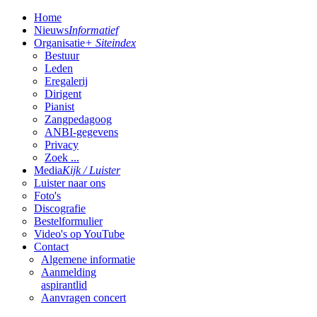
Home
Nieuws
Informatief
Organisatie
+ Siteindex
Bestuur
Leden
Eregalerij
Dirigent
Pianist
Zangpedagoog
ANBI-gegevens
Privacy
Zoek ...
Media
Kijk / Luister
Luister naar ons
Foto's
Discografie
Bestelformulier
Video's op YouTube
Contact
Algemene informatie
Aanmelding
aspirantlid
Aanvragen concert