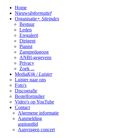
Home
Nieuws
Informatief
Organisatie
+ Siteindex
Bestuur
Leden
Eregalerij
Dirigent
Pianist
Zangpedagoog
ANBI-gegevens
Privacy
Zoek ...
Media
Kijk / Luister
Luister naar ons
Foto's
Discografie
Bestelformulier
Video's op YouTube
Contact
Algemene informatie
Aanmelding
aspirantlid
Aanvragen concert