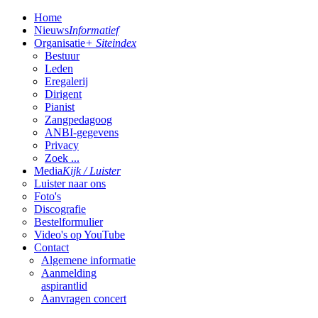
Home
Nieuws
Informatief
Organisatie
+ Siteindex
Bestuur
Leden
Eregalerij
Dirigent
Pianist
Zangpedagoog
ANBI-gegevens
Privacy
Zoek ...
Media
Kijk / Luister
Luister naar ons
Foto's
Discografie
Bestelformulier
Video's op YouTube
Contact
Algemene informatie
Aanmelding
aspirantlid
Aanvragen concert