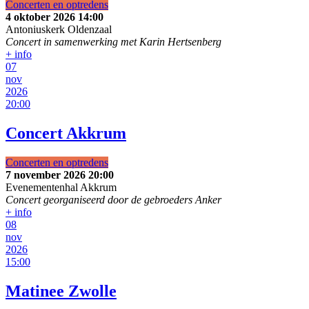
Concerten en optredens
4 oktober 2026
14:00
Antoniuskerk Oldenzaal
Concert in samenwerking met Karin Hertsenberg
+ info
07
nov
2026
20:00
Concert Akkrum
Concerten en optredens
7 november 2026
20:00
Evenementenhal Akkrum
Concert georganiseerd door de gebroeders Anker
+ info
08
nov
2026
15:00
Matinee Zwolle