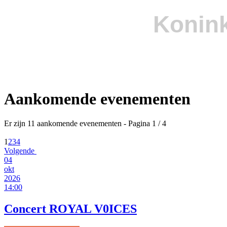
Konink
Aankomende evenementen
Er zijn 11 aankomende evenementen
- Pagina 1 / 4
1
2
3
4
Volgende
04
okt
2026
14:00
Concert ROYAL V0ICES