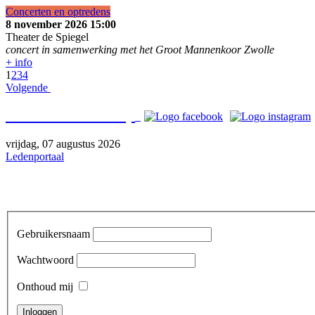
Concerten en optredens
8 november 2026
15:00
Theater de Spiegel
concert in samenwerking met het Groot Mannenkoor Zwolle
+ info
1
2
3
4
Volgende
Bezoek o
ns ook op
vrijdag, 07 augustus 2026
Ledenportaal
Gebruikersnaam
Wachtwoord
Onthoud mij