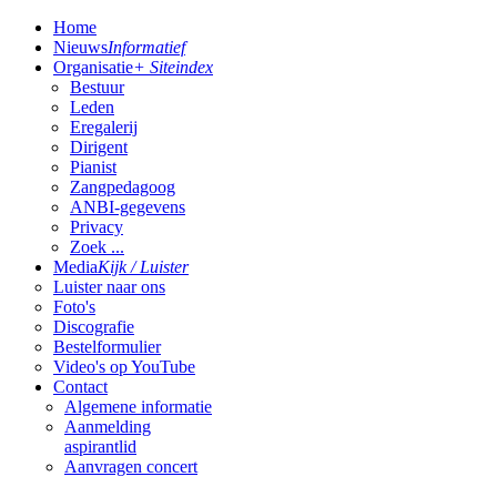
Home
Nieuws
Informatief
Organisatie
+ Siteindex
Bestuur
Leden
Eregalerij
Dirigent
Pianist
Zangpedagoog
ANBI-gegevens
Privacy
Zoek ...
Media
Kijk / Luister
Luister naar ons
Foto's
Discografie
Bestelformulier
Video's op YouTube
Contact
Algemene informatie
Aanmelding
aspirantlid
Aanvragen concert