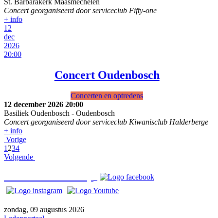
St. Barbarakerk Maasmechelen
Concert georganiseerd door serviceclub Fifty-one
+ info
12
dec
2026
20:00
Concert Oudenbosch
Concerten en optredens
12 december 2026
20:00
Basiliek Oudenbosch
-
Oudenbosch
Concert georganiseerd door serviceclub Kiwanisclub Halderberge
+ info
Vorige
1
2
3
4
Volgende
Bezoek o
ns ook op
zondag, 09 augustus 2026