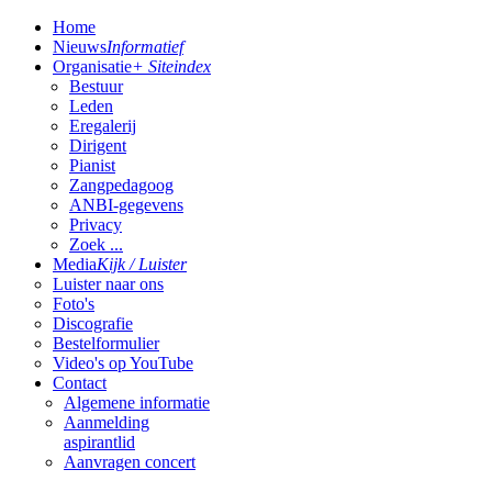
Home
Nieuws
Informatief
Organisatie
+ Siteindex
Bestuur
Leden
Eregalerij
Dirigent
Pianist
Zangpedagoog
ANBI-gegevens
Privacy
Zoek ...
Media
Kijk / Luister
Luister naar ons
Foto's
Discografie
Bestelformulier
Video's op YouTube
Contact
Algemene informatie
Aanmelding
aspirantlid
Aanvragen concert