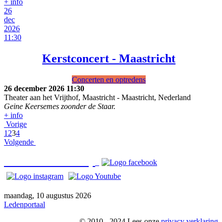
+ info
26
dec
2026
11:30
Kerstconcert - Maastricht
Concerten en optredens
26 december 2026
11:30
Theater aan het Vrijthof, Maastricht
-
Maastricht, Nederland
Geine Keersemes zoonder de Staar.
+ info
Vorige
1
2
3
4
Volgende
Bezoek o
ns ook op
maandag, 10 augustus 2026
Ledenportaal
© 2010 - 2024 Lees onze
privacy verklaring