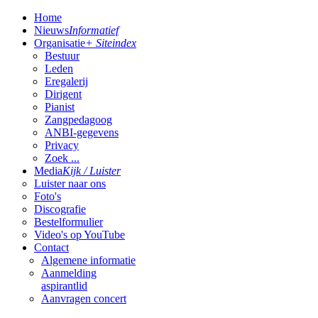
Home
Nieuws
Informatief
Organisatie
+ Siteindex
Bestuur
Leden
Eregalerij
Dirigent
Pianist
Zangpedagoog
ANBI-gegevens
Privacy
Zoek ...
Media
Kijk / Luister
Luister naar ons
Foto's
Discografie
Bestelformulier
Video's op YouTube
Contact
Algemene informatie
Aanmelding
aspirantlid
Aanvragen concert