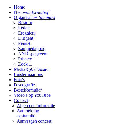
Home
Nieuws
Informatief
Organisatie
+ Siteindex
Bestuur
Leden
Eregalerij
Dirigent
Pianist
Zangpedagoog
ANBI-gegevens
Privacy
Zoek ...
Media
Kijk / Luister
Luister naar ons
Foto's
Discografie
Bestelformulier
Video's op YouTube
Contact
Algemene informatie
Aanmelding
aspirantlid
Aanvragen concert