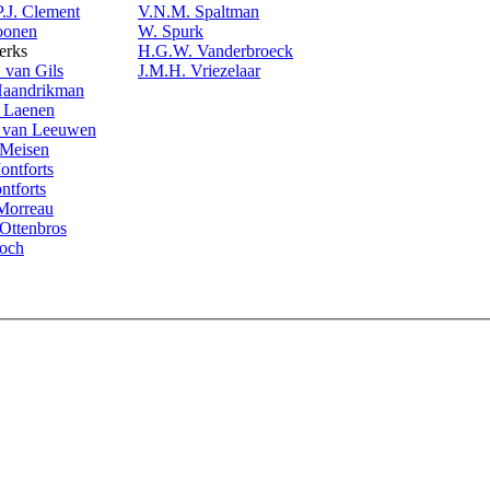
.J. Clement
V.N.M. Spaltman
oonen
W. Spurk
erks
H.G.W. Vanderbroeck
 van Gils
J.M.H. Vriezelaar
Haandrikman
 Laenen
 van Leeuwen
 Meisen
ontforts
ntforts
 Morreau
 Ottenbros
loch