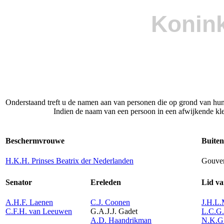
Konink
Onderstaand treft u de namen aan van personen die op grond van hun 
Indien de naam van een persoon in een afwijkende kle
Beschermvrouwe
Buite
H.K.H. Prinses Beatrix der Nederlanden
Gouve
Senator
Ereleden
Lid va
A.H.F. Laenen
C.J. Coonen
J.H.L.
C.F.H. van Leeuwen
G.A.J.J. Gadet
L.C.G
A.D. Haandrikman
N.K.G.