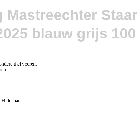
g Mastreechter Staar
ndere titel voeren.
pen.
Hillenaar