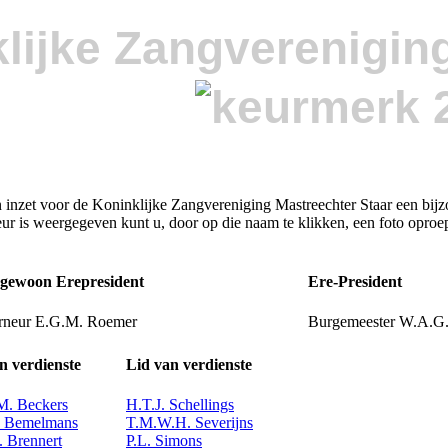
lijke Zangverenigin
inzet voor de Koninklijke Zangvereniging Mastreechter Staar een bijzo
ur is weergegeven kunt u, door op die naam te klikken, een foto oproe
ngewoon Erepresident
Ere-President
rneur E.G.M. Roemer
Burgemeester W.A.G. 
n verdienste
Lid van verdienste
M. Beckers
H.T.J. Schellings
. Bemelmans
T.M.W.H. Severijns
 Brennert
P.L. Simons