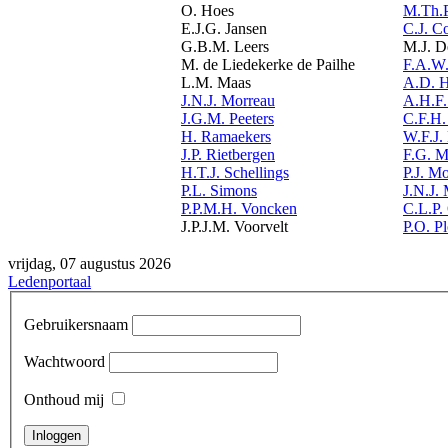
O. Hoes
M.Th.P
E.J.G. Jansen
C.J. C
G.B.M. Leers
M.J. D
M. de Liedekerke de Pailhe
F.A.W.
L.M. Maas
A.D. 
J.N.J. Morreau
A.H.F.
J.G.M. Peeters
C.F.H.
H. Ramaekers
W.F.J.
J.P. Rietbergen
F.G. M
H.T.J. Schellings
P.J. Mo
P.L. Simons
J.N.J.
P.P.M.H. Voncken
C.L.P.
J.P.J.M. Voorvelt
P.O. P
vrijdag, 07 augustus 2026
Ledenportaal
Gebruikersnaam
Wachtwoord
Onthoud mij