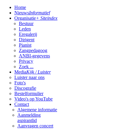
Home
Nieuws
Informatief
Organisatie
+ Siteindex
Bestuur
Leden
Eregalerij
Dirigent
Pianist
Zangpedagoog
ANBI-gegevens
Privacy
Zoek ...
Media
Kijk / Luister
Luister naar ons
Foto's
Discografie
Bestelformulier
Video's op YouTube
Contact
Algemene informatie
Aanmelding
aspirantlid
Aanvragen concert