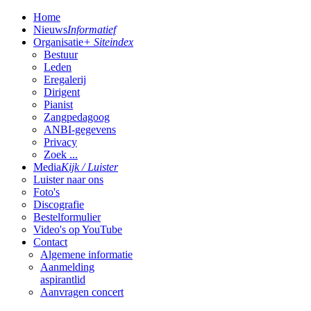
Home
Nieuws
Informatief
Organisatie
+ Siteindex
Bestuur
Leden
Eregalerij
Dirigent
Pianist
Zangpedagoog
ANBI-gegevens
Privacy
Zoek ...
Media
Kijk / Luister
Luister naar ons
Foto's
Discografie
Bestelformulier
Video's op YouTube
Contact
Algemene informatie
Aanmelding
aspirantlid
Aanvragen concert