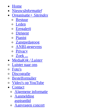
Home
Nieuws
Informatief
Organisatie
+ Siteindex
Bestuur
Leden
Eregalerij
Dirigent
Pianist
Zangpedagoog
ANBI-gegevens
Privacy
Zoek ...
Media
Kijk / Luister
Luister naar ons
Foto's
Discografie
Bestelformulier
Video's op YouTube
Contact
Algemene informatie
Aanmelding
aspirantlid
Aanvragen concert