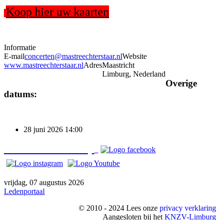
Koop hier uw kaarten
Informatie
E-mail
concerten@mastreechterstaar.nl
Website
www.mastreechterstaar.nl
Adres
Maastricht
Limburg, Nederland
Overige
datums:
28 juni 2026
14:00
Bezoek o
ns ook op
vrijdag, 07 augustus 2026
Ledenportaal
© 2010 - 2024 Lees onze
privacy verklaring
Aangesloten bij het
KNZV-Limburg