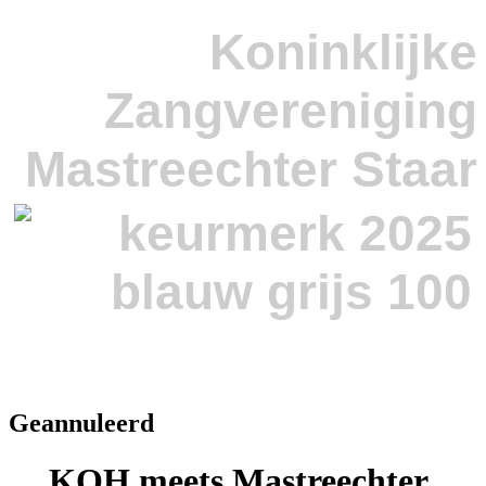
Koninklijke
Zangvereniging
Mastreechter Staar
Geannuleerd
KOH meets Mastreechter