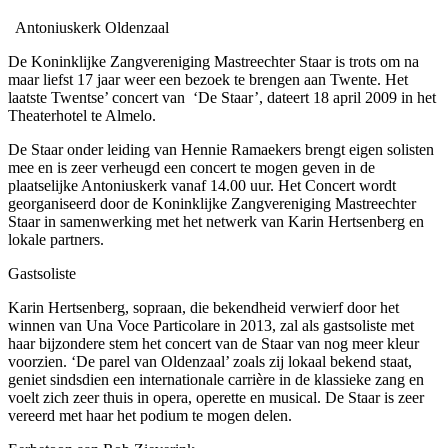
Antoniuskerk Oldenzaal
De Koninklijke Zangvereniging Mastreechter Staar is trots om na
maar liefst 17 jaar weer een bezoek te brengen aan Twente. Het
laatste Twentse’ concert van ‘De Staar’, dateert 18 april 2009 in het
Theaterhotel te Almelo.
De Staar onder leiding van Hennie Ramaekers brengt eigen solisten
mee en is zeer verheugd een concert te mogen geven in de
plaatselijke Antoniuskerk vanaf 14.00 uur. Het Concert wordt
georganiseerd door de Koninklijke Zangvereniging Mastreechter
Staar in samenwerking met het netwerk van Karin Hertsenberg en
lokale partners.
Gastsoliste
Karin Hertsenberg, sopraan, die bekendheid verwierf door het
winnen van Una Voce Particolare in 2013, zal als gastsoliste met
haar bijzondere stem het concert van de Staar van nog meer kleur
voorzien. ‘De parel van Oldenzaal’ zoals zij lokaal bekend staat,
geniet sindsdien een internationale carrière in de klassieke zang en
voelt zich zeer thuis in opera, operette en musical. De Staar is zeer
vereerd met haar het podium te mogen delen.