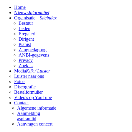
Home
Nieuws
Informatief
Organisatie
+ Siteindex
Bestuur
Leden
Eregalerij
Dirigent
Pianist
Zangpedagoog
ANBI-gegevens
Privacy
Zoek ...
Media
Kijk / Luister
Luister naar ons
Foto's
Discografie
Bestelformulier
Video's op YouTube
Contact
Algemene informatie
Aanmelding
aspirantlid
Aanvragen concert