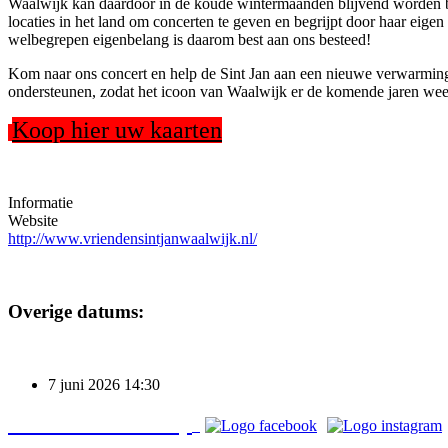
Waalwijk kan daardoor in de koude wintermaanden blijvend worden be
locaties in het land om concerten te geven en begrijpt door haar eigen
welbegrepen eigenbelang is daarom best aan ons besteed!
Kom naar ons concert en help de Sint Jan aan een nieuwe verwarming! 
ondersteunen, zodat het icoon van Waalwijk er de komende jaren weer
Koop hier uw kaarten
Informatie
Website
http://www.vriendensintjanwaalwijk.nl/
Overige datums:
7 juni 2026
14:30
Bezoek o
ns ook op