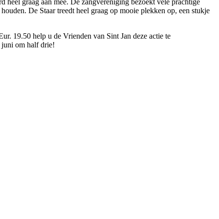
rd heel graag aan mee. De zangvereniging bezoekt vele prachtige
te houden. De Staar treedt heel graag op mooie plekken op, een stukje
Eur. 19.50 help u de Vrienden van Sint Jan deze actie te
juni om half drie!