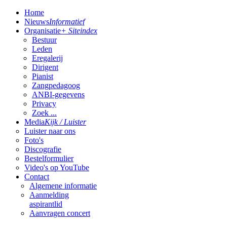
Home
Nieuws
Informatief
Organisatie
+ Siteindex
Bestuur
Leden
Eregalerij
Dirigent
Pianist
Zangpedagoog
ANBI-gegevens
Privacy
Zoek ...
Media
Kijk / Luister
Luister naar ons
Foto's
Discografie
Bestelformulier
Video's op YouTube
Contact
Algemene informatie
Aanmelding
aspirantlid
Aanvragen concert