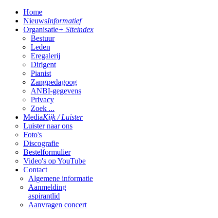
Home
Nieuws
Informatief
Organisatie
+ Siteindex
Bestuur
Leden
Eregalerij
Dirigent
Pianist
Zangpedagoog
ANBI-gegevens
Privacy
Zoek ...
Media
Kijk / Luister
Luister naar ons
Foto's
Discografie
Bestelformulier
Video's op YouTube
Contact
Algemene informatie
Aanmelding
aspirantlid
Aanvragen concert