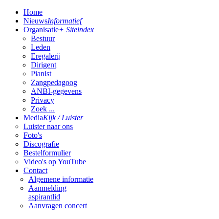
Home
Nieuws
Informatief
Organisatie
+ Siteindex
Bestuur
Leden
Eregalerij
Dirigent
Pianist
Zangpedagoog
ANBI-gegevens
Privacy
Zoek ...
Media
Kijk / Luister
Luister naar ons
Foto's
Discografie
Bestelformulier
Video's op YouTube
Contact
Algemene informatie
Aanmelding
aspirantlid
Aanvragen concert