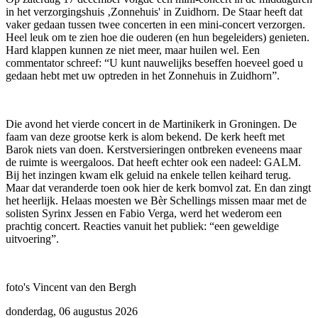
in het verzorgingshuis ‚Zonnehuis' in Zuidhorn. De Staar heeft dat
vaker gedaan tussen twee concerten in een mini-concert verzorgen.
Heel leuk om te zien hoe die ouderen (en hun begeleiders) genieten.
Hard klappen kunnen ze niet meer, maar huilen wel. Een
commentator schreef: “U kunt nauwelijks beseffen hoeveel goed u
gedaan hebt met uw optreden in het Zonnehuis in Zuidhorn”.
Die avond het vierde concert in de Martinikerk in Groningen. De
faam van deze grootse kerk is alom bekend. De kerk heeft met
Barok niets van doen. Kerstversieringen ontbreken eveneens maar
de ruimte is weergaloos. Dat heeft echter ook een nadeel: GALM.
Bij het inzingen kwam elk geluid na enkele tellen keihard terug.
Maar dat veranderde toen ook hier de kerk bomvol zat. En dan zingt
het heerlijk. Helaas moesten we Bèr Schellings missen maar met de
solisten Syrinx Jessen en Fabio Verga, werd het wederom een
prachtig concert. Reacties vanuit het publiek: “een geweldige
uitvoering”.
foto's Vincent van den Bergh
donderdag, 06 augustus 2026