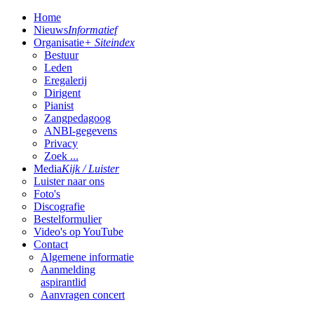
Home
Nieuws
Informatief
Organisatie
+ Siteindex
Bestuur
Leden
Eregalerij
Dirigent
Pianist
Zangpedagoog
ANBI-gegevens
Privacy
Zoek ...
Media
Kijk / Luister
Luister naar ons
Foto's
Discografie
Bestelformulier
Video's op YouTube
Contact
Algemene informatie
Aanmelding
aspirantlid
Aanvragen concert