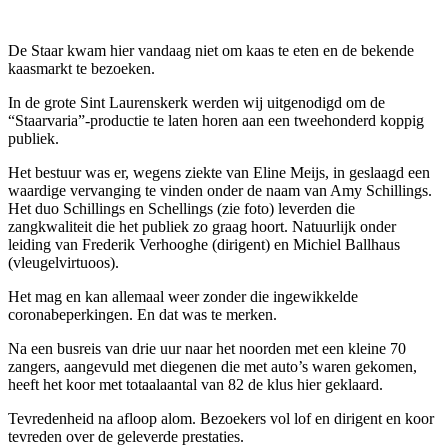
De Staar kwam hier vandaag niet om kaas te eten en de bekende
kaasmarkt te bezoeken.
In de grote Sint Laurenskerk werden wij uitgenodigd om de
“Staarvaria”-productie te laten horen aan een tweehonderd koppig
publiek.
Het bestuur was er, wegens ziekte van Eline Meijs, in geslaagd een
waardige vervanging te vinden onder de naam van Amy Schillings.
Het duo Schillings en Schellings (zie foto) leverden die
zangkwaliteit die het publiek zo graag hoort. Natuurlijk onder
leiding van Frederik Verhooghe (dirigent) en Michiel Ballhaus
(vleugelvirtuoos).
Het mag en kan allemaal weer zonder die ingewikkelde
coronabeperkingen. En dat was te merken.
Na een busreis van drie uur naar het noorden met een kleine 70
zangers, aangevuld met diegenen die met auto’s waren gekomen,
heeft het koor met totaalaantal van 82 de klus hier geklaard.
Tevredenheid na afloop alom. Bezoekers vol lof en dirigent en koor
tevreden over de geleverde prestaties.