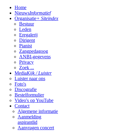
Home
Nieuws
Informatief
Organisatie
+ Siteindex
Bestuur
Leden
Eregalerij
Dirigent
Pianist
Zangpedagoog
ANBI-gegevens
Privacy
Zoek ...
Media
Kijk / Luister
Luister naar ons
Foto's
Discografie
Bestelformulier
Video's op YouTube
Contact
Algemene informatie
Aanmelding
aspirantlid
Aanvragen concert