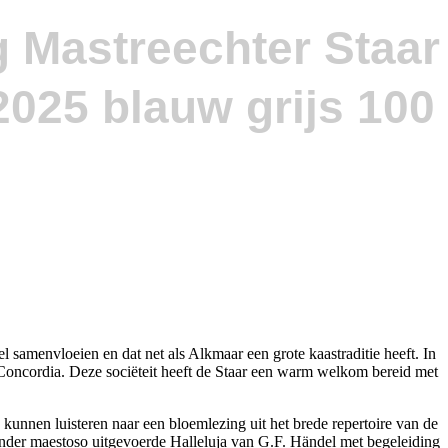
g Mastreechter Staar
amenvloeien en dat net als Alkmaar een grote kaastraditie heeft. In
t Concordia. Deze sociëteit heeft de Staar een warm welkom bereid met
unnen luisteren naar een bloemlezing uit het brede repertoire van de
zonder maestoso uitgevoerde Halleluja van G.F. Händel met begeleiding