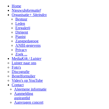
Home
Nieuws
Informatief
Organisatie
+ Siteindex
Bestuur
Leden
Eregalerij
Dirigent
Pianist
Zangpedagoog
ANBI-gegevens
Privacy
Zoek ...
Media
Kijk / Luister
Luister naar ons
Foto's
Discografie
Bestelformulier
Video's op YouTube
Contact
Algemene informatie
Aanmelding
aspirantlid
Aanvragen concert