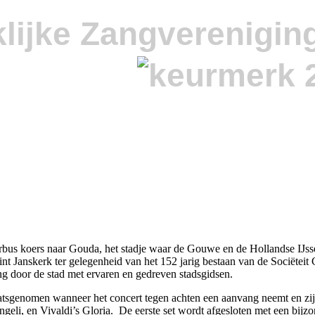
lijke Zangverenigin
s koers naar Gouda, het stadje waar de Gouwe en de Hollandse IJssel s
nt Janskerk ter gelegenheid van het 152 jarig bestaan van de Sociëtei
ng door de stad met ervaren en gedreven stadsgidsen.
sgenomen wanneer het concert tegen achten een aanvang neemt en zij k
ngeli, en Vivaldi’s Gloria. De eerste set wordt afgesloten met een bij