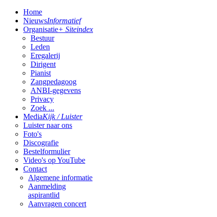
Home
Nieuws
Informatief
Organisatie
+ Siteindex
Bestuur
Leden
Eregalerij
Dirigent
Pianist
Zangpedagoog
ANBI-gegevens
Privacy
Zoek ...
Media
Kijk / Luister
Luister naar ons
Foto's
Discografie
Bestelformulier
Video's op YouTube
Contact
Algemene informatie
Aanmelding
aspirantlid
Aanvragen concert