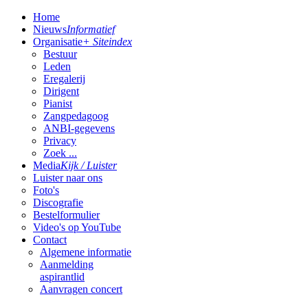
Home
Nieuws
Informatief
Organisatie
+ Siteindex
Bestuur
Leden
Eregalerij
Dirigent
Pianist
Zangpedagoog
ANBI-gegevens
Privacy
Zoek ...
Media
Kijk / Luister
Luister naar ons
Foto's
Discografie
Bestelformulier
Video's op YouTube
Contact
Algemene informatie
Aanmelding
aspirantlid
Aanvragen concert