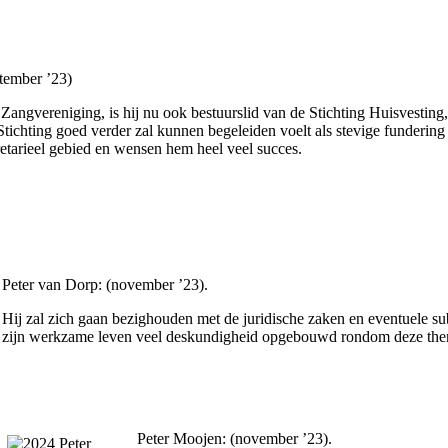
ptember ’23)
 Zangvereniging, is hij nu ook bestuurslid van de Stichting Huisvesting, g
Stichting goed verder zal kunnen begeleiden voelt als stevige fundering v
etarieel gebied en wensen hem heel veel succes.
Peter van Dorp: (november ’23).
Hij zal zich gaan bezighouden met de juridische zaken en eventuele sub
zijn werkzame leven veel deskundigheid opgebouwd rondom deze thema
Peter Moojen: (november ’23).