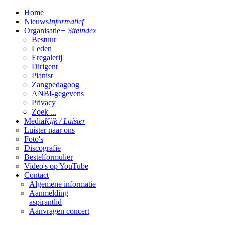
Home
Nieuws
Informatief
Organisatie
+ Siteindex
Bestuur
Leden
Eregalerij
Dirigent
Pianist
Zangpedagoog
ANBI-gegevens
Privacy
Zoek ...
Media
Kijk / Luister
Luister naar ons
Foto's
Discografie
Bestelformulier
Video's op YouTube
Contact
Algemene informatie
Aanmelding
aspirantlid
Aanvragen concert