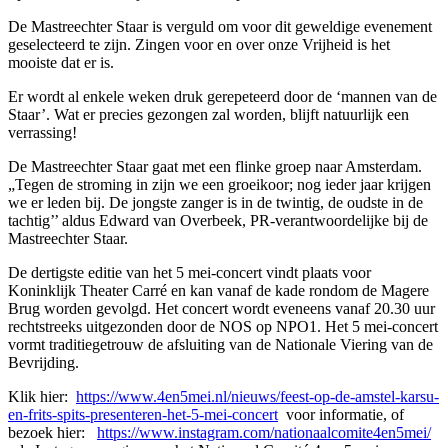
De Mastreechter Staar is verguld om voor dit geweldige evenement
geselecteerd te zijn. Zingen voor en over onze Vrijheid is het
mooiste dat er is.
Er wordt al enkele weken druk gerepeteerd door de ‘mannen van de
Staar’. Wat er precies gezongen zal worden, blijft natuurlijk een
verrassing!
De Mastreechter Staar gaat met een flinke groep naar Amsterdam.
„Tegen de stroming in zijn we een groeikoor; nog ieder jaar krijgen
we er leden bij. De jongste zanger is in de twintig, de oudste in de
tachtig’’ aldus Edward van Overbeek, PR-verantwoordelijke bij de
Mastreechter Staar.
De dertigste editie van het 5 mei-concert vindt plaats voor
Koninklijk Theater Carré en kan vanaf de kade rondom de Magere
Brug worden gevolgd. Het concert wordt eveneens vanaf 20.30 uur
rechtstreeks uitgezonden door de NOS op NPO1. Het 5 mei-concert
vormt traditiegetrouw de afsluiting van de Nationale Viering van de
Bevrijding.
Klik hier:
https://www.4en5mei.nl/nieuws/feest-op-de-amstel-karsu-
en-frits-spits-presenteren-het-5-mei-concert
voor informatie, of
bezoek hier:
https://www.instagram.com/nationaalcomite4en5mei/