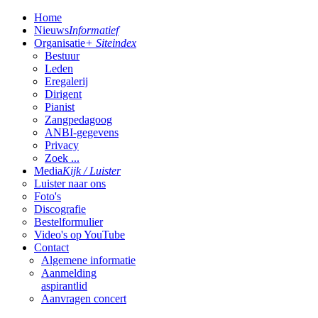
Home
Nieuws
Informatief
Organisatie
+ Siteindex
Bestuur
Leden
Eregalerij
Dirigent
Pianist
Zangpedagoog
ANBI-gegevens
Privacy
Zoek ...
Media
Kijk / Luister
Luister naar ons
Foto's
Discografie
Bestelformulier
Video's op YouTube
Contact
Algemene informatie
Aanmelding
aspirantlid
Aanvragen concert