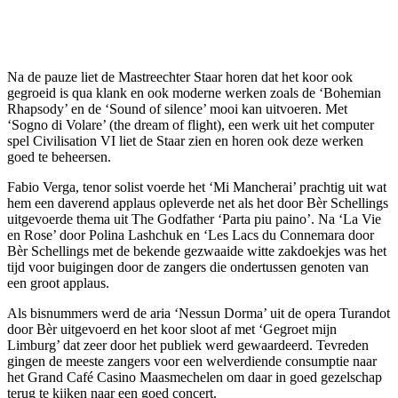
Na de pauze liet de Mastreechter Staar horen dat het koor ook
gegroeid is qua klank en ook moderne werken zoals de ‘Bohemian
Rhapsody’ en de ‘Sound of silence’ mooi kan uitvoeren. Met
‘Sogno di Volare’ (the dream of flight), een werk uit het computer
spel Civilisation VI liet de Staar zien en horen ook deze werken
goed te beheersen.
Fabio Verga, tenor solist voerde het ‘Mi Mancherai’ prachtig uit wat
hem een daverend applaus opleverde net als het door Bèr Schellings
uitgevoerde thema uit The Godfather ‘Parta piu paino’. Na ‘La Vie
en Rose’ door Polina Lashchuk en ‘Les Lacs du Connemara door
Bèr Schellings met de bekende gezwaaide witte zakdoekjes was het
tijd voor buigingen door de zangers die ondertussen genoten van
een groot applaus.
Als bisnummers werd de aria ‘Nessun Dorma’ uit de opera Turandot
door Bèr uitgevoerd en het koor sloot af met ‘Gegroet mijn
Limburg’ dat zeer door het publiek werd gewaardeerd. Tevreden
gingen de meeste zangers voor een welverdiende consumptie naar
het Grand Café Casino Maasmechelen om daar in goed gezelschap
terug te kijken naar een goed concert.