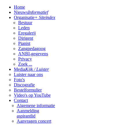
Home
Nieuws
Informatief
Organisatie
+ Siteindex
Bestuur
Leden
Eregalerij
Dirigent
Pianist
Zangpedagoog
ANBI-gegevens
Privacy
Zoek ...
Media
Kijk / Luister
Luister naar ons
Foto's
Discografie
Bestelformulier
Video's op YouTube
Contact
Algemene informatie
Aanmelding
aspirantlid
Aanvragen concert