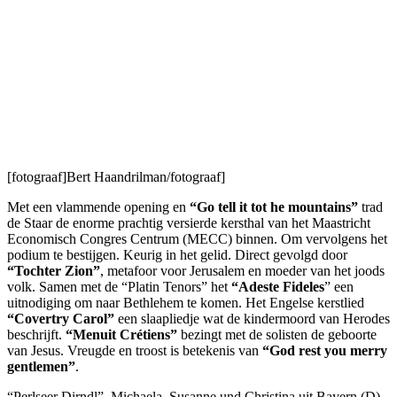
[fotograaf]Bert Haandrilman/fotograaf]
Met een vlammende opening en
“Go tell it tot he mountains”
trad
de Staar de enorme prachtig versierde kersthal van het Maastricht
Economisch Congres Centrum (MECC) binnen. Om vervolgens het
podium te bestijgen. Keurig in het gelid. Direct gevolgd door
“Tochter Zion”
, metafoor voor Jerusalem en moeder van het joods
volk. Samen met de “Platin Tenors” het
“Adeste Fideles
” een
uitnodiging om naar Bethlehem te komen. Het Engelse kerstlied
“Covertry Carol”
een slaapliedje wat de kindermoord van Herodes
beschrijft.
“Menuit Crétiens”
bezingt met de solisten de geboorte
van Jesus. Vreugde en troost is betekenis van
“God rest you merry
gentlemen”
.
“Perlseer Dirndl”, Michaela, Susanne und Christina uit Bayern (D)