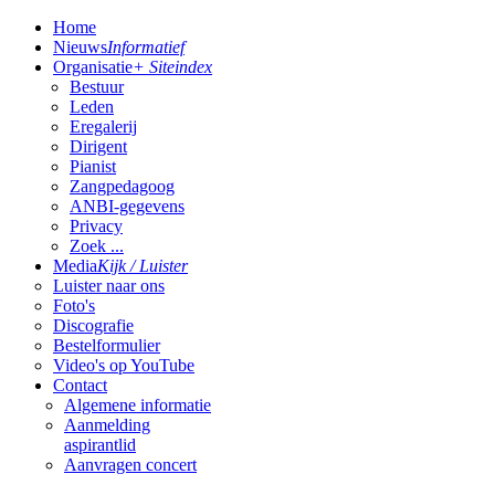
Home
Nieuws
Informatief
Organisatie
+ Siteindex
Bestuur
Leden
Eregalerij
Dirigent
Pianist
Zangpedagoog
ANBI-gegevens
Privacy
Zoek ...
Media
Kijk / Luister
Luister naar ons
Foto's
Discografie
Bestelformulier
Video's op YouTube
Contact
Algemene informatie
Aanmelding
aspirantlid
Aanvragen concert