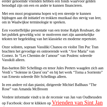
eerder genoemde vrienden hebben een fonds waarvoor gelden
benodigd zijn om een en ander te kunnen financieren.
Met een mooi programma hopen wij een steentje te kunnen
bijdragen aan dit initiatief en trokken muzikaal dus stevig van leer,
om in Waalwijkse terminologie te spreken.
Een voortreffelijke presentatie van een trotse Ralph Reubsaet, die
het publiek geweldig wist te motiveren met zijn aanstekelijke
teksten ter begeleiding van het klassieke en moderne repertoire.
Onze solisten, sopraan Vassiliki Chanou en violist Tim Puc Tran
brachten het gevoelige en ontroerende werk “Ave Maria” van
Gomez. In “Les Chemins de l`amour” van Poulenc soleerde
Vassikili alleen.
Bas-bariton Bèr Schellings en tenor Jules Peeters waagden zich aan
Verdi`s “Solenne in Quest`ora” en bij het werk “Torna a Sorriento”
van Ernesto soleerde Bèr Schellings alleen.
In een andere rol dan pianist, dirigeerde Michiel Ballhaus “The
Rose” van Amanda McBroom
Verdere informatie vindt u in de recensie van Jan van Oudheusden
Vrienden van Sint Jan
op Facebook: door te klikken op