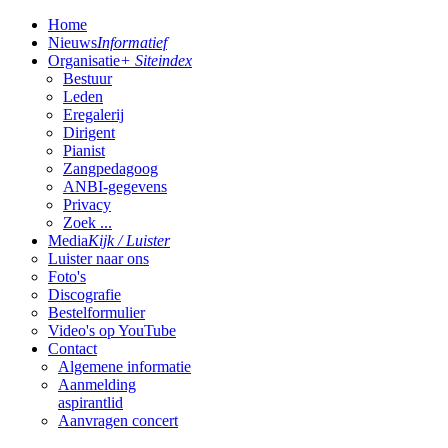
Home
Nieuws
Informatief
Organisatie
+ Siteindex
Bestuur
Leden
Eregalerij
Dirigent
Pianist
Zangpedagoog
ANBI-gegevens
Privacy
Zoek ...
Media
Kijk / Luister
Luister naar ons
Foto's
Discografie
Bestelformulier
Video's op YouTube
Contact
Algemene informatie
Aanmelding
aspirantlid
Aanvragen concert