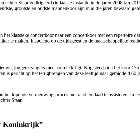
chter Staar gedirigeerd (in laatste instantie in de jaren 2008 t/m 201
endste, grootste en oudste mannenkoor zijn in al die jaren bewaard ge
het klassieke concertkoor naar een concertkoor met een repertoire dat
ijker te maken. Inspelend op de tijdsgeest en de maatschappelijke reali
nieuwe, jongere zangers meer ruimte krijgt. Nog steeds telt het koor 13
even is gericht op het terugbrengen van deze leeftijd naar gemiddeld 60 ja
 het lopende vernieuwingsproces met raad en daad te assisteren. In ieder
chter Staar.
r Koninkrijk”