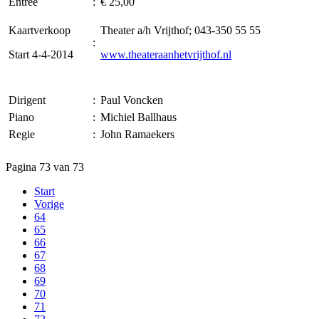
Entree
:
€ 25,00
Kaartverkoop
Theater a/h Vrijthof; 043-350 55 55
:
Start 4-4-2014
www.theateraanhetvrijthof.nl
Dirigent
:
Paul Voncken
Piano
:
Michiel Ballhaus
Regie
:
John Ramaekers
Pagina 73 van 73
Start
Vorige
64
65
66
67
68
69
70
71