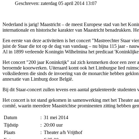
Geschreven: zaterdag 05 april 2014 13:07
Nederland is jarig! Maastricht – de meest Europese stad van het Konin
internationale en historische karakter van Maastricht benadrukken. Het 
Een eerste van deze activiteiten is het concert "Mastreechter Staar vi
juist de Staar die tot op de dag van vandaag – nu bijna 115 jaar - na
Al in 1899 verleende Koningin Wilhelmina het predicaat 'Koninklijke 
Het concert "200 jaar Koninkrijk" zal zich kenmerken door een zeer 
beroemde koorwerken. Uiteraard komt ook het Limburgse lied ruimschoo
volksliederen die sinds de invoering van de monarchie hebben geklon
annexatie van Limburg door België.
Bij dit Staar-concert zullen tevens een aantal getalenteerde studente
Het concert is tot stand gekomen in samenwerking met het Theater aan
comité, waarin meerdere Maastrichtse prominenten zitting hebben ge
Datum
:
31 mei 2014
Tijdstip
:
20:00 uur
Plaats
:
Theater a/h Vrijthof