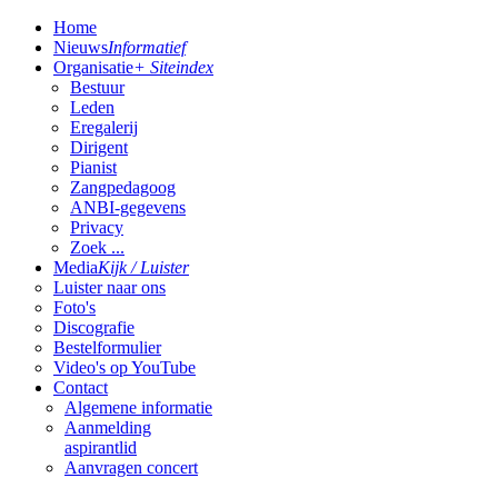
Home
Nieuws
Informatief
Organisatie
+ Siteindex
Bestuur
Leden
Eregalerij
Dirigent
Pianist
Zangpedagoog
ANBI-gegevens
Privacy
Zoek ...
Media
Kijk / Luister
Luister naar ons
Foto's
Discografie
Bestelformulier
Video's op YouTube
Contact
Algemene informatie
Aanmelding
aspirantlid
Aanvragen concert