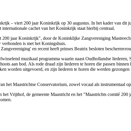
krijk – viert 200 jaar Koninkrijk op 30 augustus. In het kader van dit 
internationale cachet van het Koninkrijk staat hierbij centraal.
ert 200 jaar Koninkrijk", door de Koninklijke Zangvereniging Mastreecht
uw verbonden is met het Koningshuis.
Zangvereniging' en recent heeft prinses Beatrix besloten beschermvrouw
afwisselend muzikaal programma waarin naast Oudhollandse liederen, S
ts aan bod. Als rode draad zijn liederen te horen die passen binnen he
ken worden uitgevoerd, en zijn liederen te horen die werden gezongen
n van het Maastrichtse Conservatorium, zowel vocaal als instrumentaal op
 het Vrijthof, de gemeente Maastricht en het "Maastrichts comité 200 
nomen.