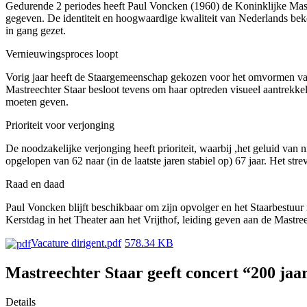
Gedurende 2 periodes heeft Paul Voncken (1960) de Koninklijke Mastree
gegeven. De identiteit en hoogwaardige kwaliteit van Nederlands bek
in gang gezet.
Vernieuwingsproces loopt
Vorig jaar heeft de Staargemeenschap gekozen voor het omvormen van 
Mastreechter Staar besloot tevens om haar optreden visueel aantrekkel
moeten geven.
Prioriteit voor verjonging
De noodzakelijke verjonging heeft prioriteit, waarbij ,het geluid van 
opgelopen van 62 naar (in de laatste jaren stabiel op) 67 jaar. Het str
Raad en daad
Paul Voncken blijft beschikbaar om zijn opvolger en het Staarbestuur in
Kerstdag in het Theater aan het Vrijthof, leiding geven aan de Mastree
Vacature dirigent.pdf
578.34 KB
Mastreechter Staar geeft concert “200 jaa
Details