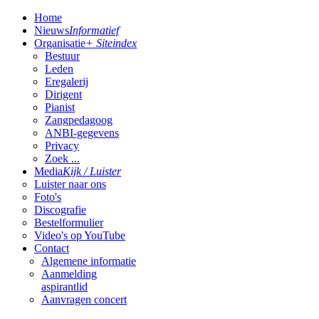
Home
Nieuws
Informatief
Organisatie
+ Siteindex
Bestuur
Leden
Eregalerij
Dirigent
Pianist
Zangpedagoog
ANBI-gegevens
Privacy
Zoek ...
Media
Kijk / Luister
Luister naar ons
Foto's
Discografie
Bestelformulier
Video's op YouTube
Contact
Algemene informatie
Aanmelding
aspirantlid
Aanvragen concert