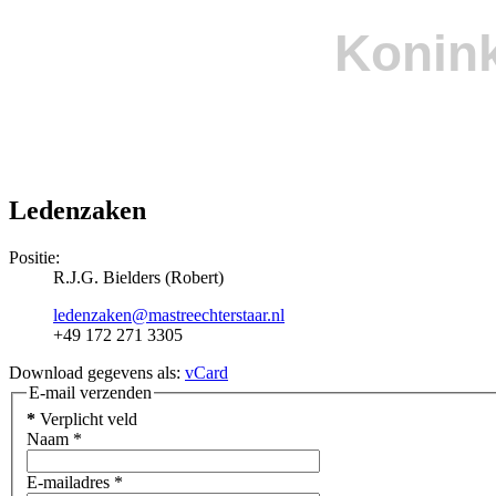
Konink
Ledenzaken
Positie:
R.J.G. Bielders (Robert)
ledenzaken@mastreechterstaar.nl
+49 172 271 3305
Download gegevens als:
vCard
E-mail verzenden
*
Verplicht veld
Naam
*
E-mailadres
*