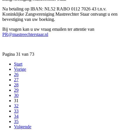
Na betaling op IBAN: NL52 RABO 0112 7026 43 t.n.v.
Koninklijke Zangvereniging Mastreechter Staar ontvangt u een
bevestiging van uw boeking.
Bij vragen kan u uw vraag emailen ter attentie van
PR@mastreechterstaar.nl
Pagina 31 van 73
Start
Vorige
26
27
28
29
30
31
32
33
34
35
Volgende