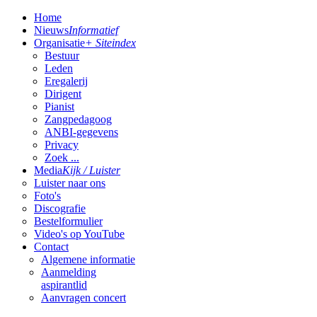
Home
Nieuws
Informatief
Organisatie
+ Siteindex
Bestuur
Leden
Eregalerij
Dirigent
Pianist
Zangpedagoog
ANBI-gegevens
Privacy
Zoek ...
Media
Kijk / Luister
Luister naar ons
Foto's
Discografie
Bestelformulier
Video's op YouTube
Contact
Algemene informatie
Aanmelding
aspirantlid
Aanvragen concert