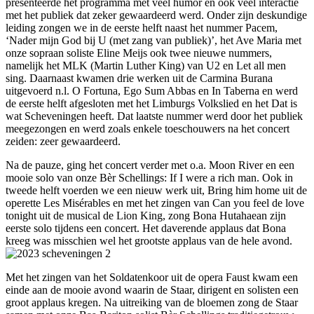
presenteerde het programma met veel humor en ook veel interactie
met het publiek dat zeker gewaardeerd werd. Onder zijn deskundige
leiding zongen we in de eerste helft naast het nummer Pacem,
‘Nader mijn God bij U (met zang van publiek)’, het Ave Maria met
onze sopraan soliste Eline Meijs ook twee nieuwe nummers,
namelijk het MLK (Martin Luther King) van U2 en Let all men
sing. Daarnaast kwamen drie werken uit de Carmina Burana
uitgevoerd n.l. O Fortuna, Ego Sum Abbas en In Taberna en werd
de eerste helft afgesloten met het Limburgs Volkslied en het Dat is
wat Scheveningen heeft. Dat laatste nummer werd door het publiek
meegezongen en werd zoals enkele toeschouwers na het concert
zeiden: zeer gewaardeerd.
Na de pauze, ging het concert verder met o.a. Moon River en een
mooie solo van onze Bèr Schellings: If I were a rich man. Ook in
tweede helft voerden we een nieuw werk uit, Bring him home uit de
operette Les Misérables en met het zingen van Can you feel de love
tonight uit de musical de Lion King, zong Bona Hutahaean zijn
eerste solo tijdens een concert. Het daverende applaus dat Bona
kreeg was misschien wel het grootste applaus van de hele avond.
Met het zingen van het Soldatenkoor uit de opera Faust kwam een
einde aan de mooie avond waarin de Staar, dirigent en solisten een
groot applaus kregen. Na uitreiking van de bloemen zong de Staar