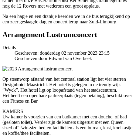
samen met onze Bas-Bariton solist Bèr Schellings traditiegetrouw
nog de 12 Rovers met wederom een groot applaus.
Na een hapje en een drankje keerden we in de bus terugkijkend op
een zeer geslaagde dag en concert terug naar Zuid-Limburg.
Arrangement Lustrumconcert
Details
Geschreven: donderdag 02 november 2023 23:15
Geschreven door Edward van Overbeek
Op steenworp afstand van het centraal station ligt het vier sterren
Designhotel Maastricht. Het hotel is gelegen in de trendy wijk
“Wyck”. Het hotel ligt op loopafstand van het stadscentrum.
Het heeft een openbare parkeerplaats (tegen betaling), beschikt over
een Fitness en Bar.
KAMERS
Uw kamer is voorzien van een badkamer met een douche, of bad
(gesloten toilet). Verder zijn de kamers uitgerust met een Queen-
sized of Twin-size bed en faciliteiten als een bureau, kast, koelkastje
en koffie/thee faciliteiten.