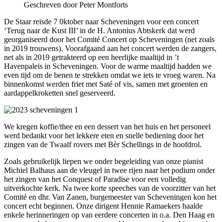
Geschreven door Peter Montforts
De Staar reisde 7 0ktober naar Scheveningen voor een concert
‘Terug naar de Kust III’ in de H. Antonius Abtskerk dat werd
georganiseerd door het Comité Concert op Scheveningen (net zoals
in 2019 trouwens). Voorafgaand aan het concert werden de zangers,
net als in 2019 getrakteerd op een heerlijke maaltijd in ’t
Havenpaleis in Scheveningen. Voor de warme maaltijd hadden we
even tijd om de benen te strekken omdat we iets te vroeg waren. Na
binnenkomst werden friet met Saté of vis, samen met groenten en
aardappelkroketten snel geserveerd.
We kregen koffie/thee en een dessert van het huis en het personeel
werd bedankt voor het lekkere eten en snelle bediening door het
zingen van de Twaalf rovers met Bèr Schellings in de hoofdrol.
Zoals gebruikelijk liepen we onder begeleiding van onze pianist
Michiel Balhaus aan de vleugel in twee rijen naar het podium onder
het zingen van het Conquest of Paradise voor een volledig
uitverkochte kerk. Na twee korte speeches van de voorzitter van het
Comité en dhr. Van Zanen, burgemeester van Scheveningen kon het
concert echt beginnen. Onze dirigent Hennie Ramaekers haalde
enkele herinneringen op van eerdere concerten in o.a. Den Haag en