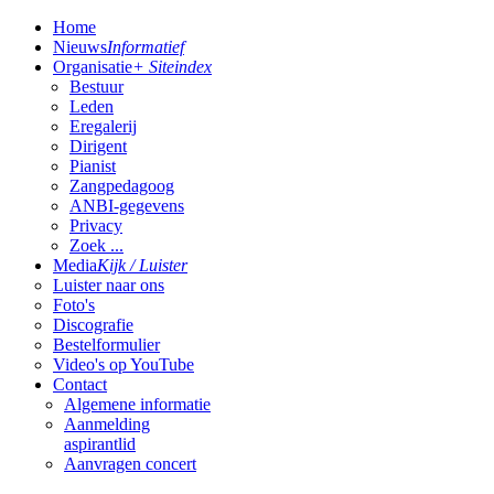
Home
Nieuws
Informatief
Organisatie
+ Siteindex
Bestuur
Leden
Eregalerij
Dirigent
Pianist
Zangpedagoog
ANBI-gegevens
Privacy
Zoek ...
Media
Kijk / Luister
Luister naar ons
Foto's
Discografie
Bestelformulier
Video's op YouTube
Contact
Algemene informatie
Aanmelding
aspirantlid
Aanvragen concert