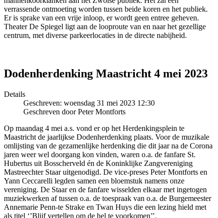
mannenkoorklanken aan het Zwolse publiek. Het zal een
verrassende ontmoeting worden tussen beide koren en het publiek.
Er is sprake van een vrije inloop, er wordt geen entree geheven.
Theater De Spiegel ligt aan de looproute van en naar het gezellige
centrum, met diverse parkeerlocaties in de directe nabijheid.
Dodenherdenking Maastricht 4 mei 2023
Details
Geschreven: woensdag 31 mei 2023 12:30
Geschreven door Peter Montforts
Op maandag 4 mei a.s. vond er op het Herdenkingsplein te
Maastricht de jaarlijkse Dodenherdenking plaats. Voor de muzikale
omlijsting van de gezamenlijke herdenking die dit jaar na de Corona
jaren weer wel doorgang kon vinden, waren o.a. de fanfare St.
Hubertus uit Bosscherveld én de Koninklijke Zangvereniging
Mastreechter Staar uitgenodigd. De vice-preses Peter Montforts en
Yann Ceccarelli legden samen een bloemstuk namens onze
vereniging. De Staar en de fanfare wisselden elkaar met ingetogen
muziekwerken af tussen o.a. de toespraak van o.a. de Burgemeester
Annemarie Penn-te Strake en Twan Huys die een lezing hield met
als titel ‘’Blijf vertellen om de hel te voorkomen’’.