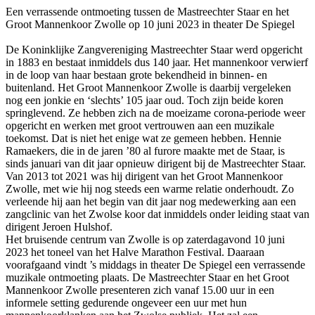
Een verrassende ontmoeting tussen de Mastreechter Staar en het
Groot Mannenkoor Zwolle op 10 juni 2023 in theater De Spiegel
De Koninklijke Zangvereniging Mastreechter Staar werd opgericht
in 1883 en bestaat inmiddels dus 140 jaar. Het mannenkoor verwierf
in de loop van haar bestaan grote bekendheid in binnen- en
buitenland. Het Groot Mannenkoor Zwolle is daarbij vergeleken
nog een jonkie en ‘slechts’ 105 jaar oud. Toch zijn beide koren
springlevend. Ze hebben zich na de moeizame corona-periode weer
opgericht en werken met groot vertrouwen aan een muzikale
toekomst. Dat is niet het enige wat ze gemeen hebben. Hennie
Ramaekers, die in de jaren ’80 al furore maakte met de Staar, is
sinds januari van dit jaar opnieuw dirigent bij de Mastreechter Staar.
Van 2013 tot 2021 was hij dirigent van het Groot Mannenkoor
Zwolle, met wie hij nog steeds een warme relatie onderhoudt. Zo
verleende hij aan het begin van dit jaar nog medewerking aan een
zangclinic van het Zwolse koor dat inmiddels onder leiding staat van
dirigent Jeroen Hulshof.
Het bruisende centrum van Zwolle is op zaterdagavond 10 juni
2023 het toneel van het Halve Marathon Festival. Daaraan
voorafgaand vindt ’s middags in theater De Spiegel een verrassende
muzikale ontmoeting plaats. De Mastreechter Staar en het Groot
Mannenkoor Zwolle presenteren zich vanaf 15.00 uur in een
informele setting gedurende ongeveer een uur met hun