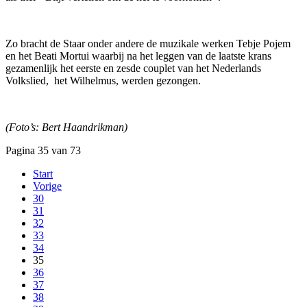
Zo bracht de Staar onder andere de muzikale werken Tebje Pojem
en het Beati Mortui waarbij na het leggen van de laatste krans
gezamenlijk het eerste en zesde couplet van het Nederlands
Volkslied, het Wilhelmus, werden gezongen.
(Foto’s: Bert Haandrikman)
Pagina 35 van 73
Start
Vorige
30
31
32
33
34
35
36
37
38