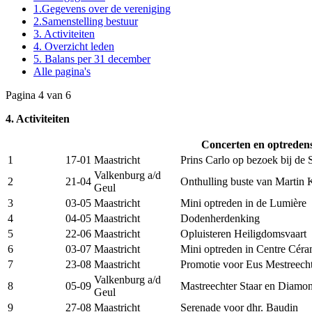
1.Gegevens over de vereniging
2.Samenstelling bestuur
3. Activiteiten
4. Overzicht leden
5. Balans per 31 december
Alle pagina's
Pagina 4 van 6
4. Activiteiten
Concerten en optredens
1
17-01
Maastricht
Prins Carlo op bezoek bij de 
Valkenburg a/d
2
21-04
Onthulling buste van Martin
Geul
3
03-05
Maastricht
Mini optreden in de Lumière
4
04-05
Maastricht
Dodenherdenking
5
22-06
Maastricht
Opluisteren Heiligdomsvaart
6
03-07
Maastricht
Mini optreden in Centre Cér
7
23-08
Maastricht
Promotie voor Eus Mestreech
Valkenburg a/d
8
05-09
Mastreechter Staar en Diamon
Geul
9
27-08
Maastricht
Serenade voor dhr. Baudin