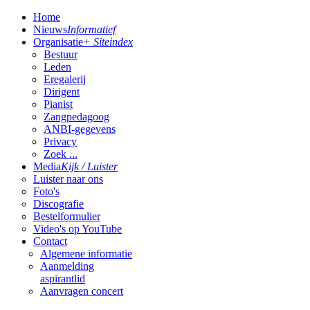
Home
Nieuws
Informatief
Organisatie
+ Siteindex
Bestuur
Leden
Eregalerij
Dirigent
Pianist
Zangpedagoog
ANBI-gegevens
Privacy
Zoek ...
Media
Kijk / Luister
Luister naar ons
Foto's
Discografie
Bestelformulier
Video's op YouTube
Contact
Algemene informatie
Aanmelding
aspirantlid
Aanvragen concert