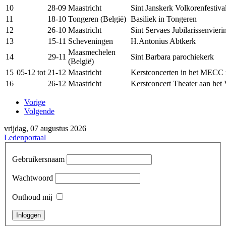
10
28-09
Maastricht
Sint Janskerk Volkorenfestiva
11
18-10
Tongeren (België)
Basiliek in Tongeren
12
26-10
Maastricht
Sint Servaes Jubilarissenvier
13
15-11
Scheveningen
H.Antonius Abtkerk
Maasmechelen
14
29-11
Sint Barbara parochiekerk
(België)
15
05-12 tot 21-12
Maastricht
Kerstconcerten in het MECC
16
26-12
Maastricht
Kerstconcert Theater aan het 
Vorige
Volgende
vrijdag, 07 augustus 2026
Ledenportaal
Gebruikersnaam
Wachtwoord
Onthoud mij