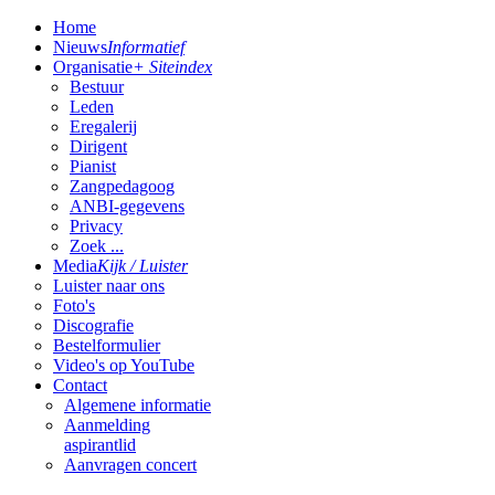
Home
Nieuws
Informatief
Organisatie
+ Siteindex
Bestuur
Leden
Eregalerij
Dirigent
Pianist
Zangpedagoog
ANBI-gegevens
Privacy
Zoek ...
Media
Kijk / Luister
Luister naar ons
Foto's
Discografie
Bestelformulier
Video's op YouTube
Contact
Algemene informatie
Aanmelding
aspirantlid
Aanvragen concert