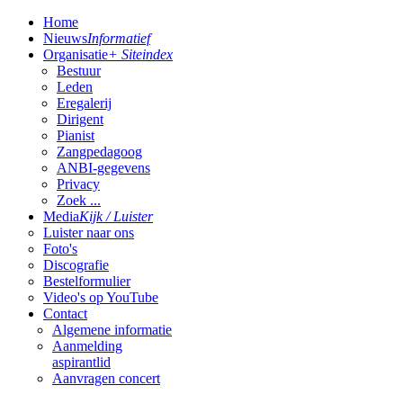
Home
Nieuws
Informatief
Organisatie
+ Siteindex
Bestuur
Leden
Eregalerij
Dirigent
Pianist
Zangpedagoog
ANBI-gegevens
Privacy
Zoek ...
Media
Kijk / Luister
Luister naar ons
Foto's
Discografie
Bestelformulier
Video's op YouTube
Contact
Algemene informatie
Aanmelding
aspirantlid
Aanvragen concert